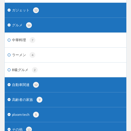
ガジェット
12
グルメ
16
中華料理
7
ラーメン
4
B級グルメ
2
自動車関連
12
高齢者の家族
9
ploom tech
5
その他
13