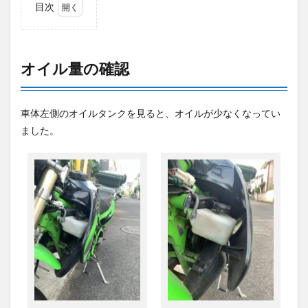
目次
1
オイ
ル量
の確
オイル量の確認
認
2
2st
車体左側のオイルタンクを見ると、オイルが少なくなってい
オイ
ました。
ル補
充
3
感想