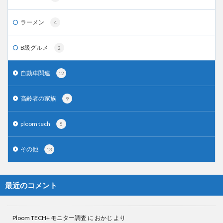
ラーメン
4
B級グルメ
2
自動車関連
12
高齢者の家族
9
ploom tech
5
その他
13
最近のコメント
Ploom TECH+ モニター調査
に
おかじ
より