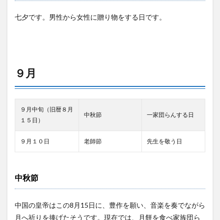
七夕です。男性から女性に贈り物をする日です。
９月
９月中旬（旧暦８月
中秋節
一家団らんする日
１５日）
９月１０日
老師節
先生を敬う日
中秋節
中国の皇帝はこの8月15日に、豊作を願い、音楽を奏でながら
月へ祈りを捧げたそうです。現在では、月餅を食べ家族団ら