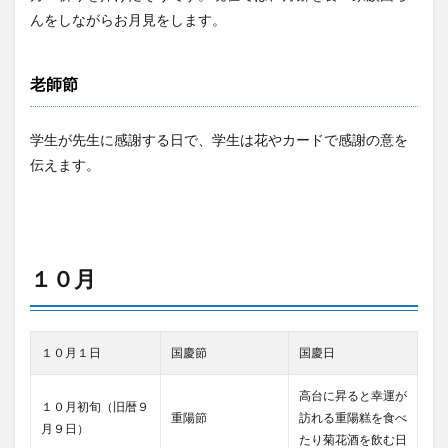
んをしながらお月見をします。
老師節
学生が先生に感謝する日で、学生は花やカードで感謝の意を
伝えます。
１０月
１０月１日
国慶節
国慶日
高台に昇ると幸運が
１０月初旬（旧暦９
重陽節
訪れる重陽糕を食べ
月９日）
たり菊花酒を飲む日