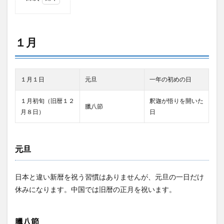
1
１月
2
１月
２月
3
３月
１月１日
元旦
一年の初めの日
4
４月
１月初旬（旧暦１２
釈迦が悟りを開いた
臘八節
月８日）
日
5
５月
6
元旦
６月
7
７月
日本と違い新暦を祝う習慣はありませんが、元旦の一日だけ
休みになります。中国では旧暦の正月を祝います。
8
８月
9
臘八節