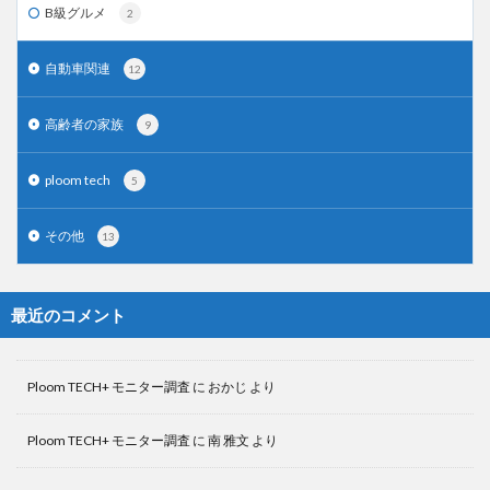
B級グルメ
2
自動車関連
12
高齢者の家族
9
ploom tech
5
その他
13
最近のコメント
Ploom TECH+ モニター調査
に
おかじ
より
Ploom TECH+ モニター調査
に
南 雅文
より