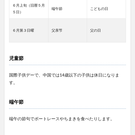
６月上旬（旧暦５月
端午節
こどもの日
５日）
６月第３日曜
父亲节
父の日
児童節
国際子供デーで、中国では14歳以下の子供は休日になりま
す。
端午節
端午の節句でボートレースやちまきを食べたりします。