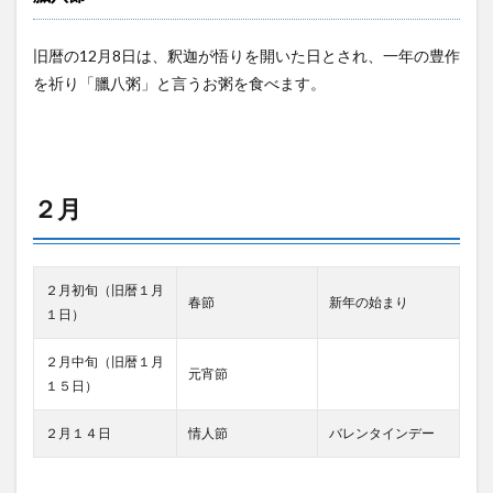
９月
10
旧暦の12月8日は、釈迦が悟りを開いた日とされ、一年の豊作
１０
を祈り「臘八粥」と言うお粥を食べます。
月
11
１１
月
12
２月
１２
月
２月初旬（旧暦１月
春節
新年の始まり
１日）
２月中旬（旧暦１月
元宵節
１５日）
２月１４日
情人節
バレンタインデー