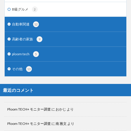
B級グルメ
2
自動車関連
12
高齢者の家族
9
ploom tech
5
その他
13
最近のコメント
Ploom TECH+ モニター調査
に
おかじ
より
Ploom TECH+ モニター調査
に
南 雅文
より