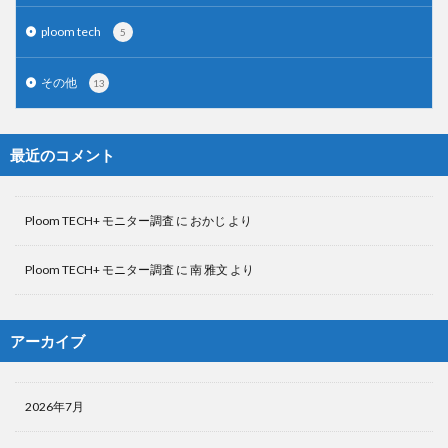
ploom tech
5
その他
13
最近のコメント
Ploom TECH+ モニター調査
に
おかじ
より
Ploom TECH+ モニター調査
に
南 雅文
より
アーカイブ
2026年7月